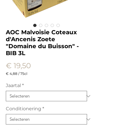
AOC Malvoisie Coteaux
d'Ancenis Zoete
"Domaine du Buisson" -
BIB 3L
Prijs
€ 19,50
€ 4,88
/
75cl
€ 4,88
per
Jaartal
*
75
Centiliters
Conditionering
*