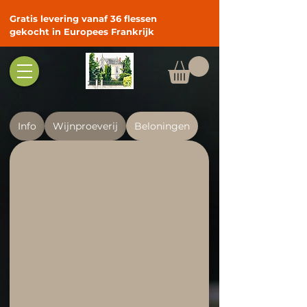
Gratis levering vanaf 36 flessen
gekocht in Europees Frankrijk
Info
Wijnproeverij
Beloningen