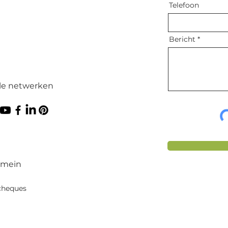
Telefoon
Bericht
le netwerken
omein
cheques