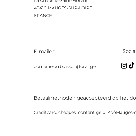
La Chapelle-Saint-Florent
49410 MAUGES-SUR-LOIRE
FRANCE
Socia
E-mailen
domaine.du.buisson@orange.fr
Betaalmethoden geaccepteerd op het d
Creditcard, cheques, contant geld, KdôMauges-