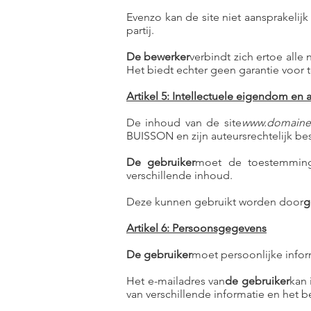
Evenzo kan de site niet aansprakeli
partij.
De bewerker
verbindt zich ertoe all
Het biedt echter geen garantie voor t
Artikel 5: Intellectuele eigendom en 
De inhoud van de site
www.domaine
BUISSON en zijn auteursrechtelijk b
De gebruiker
moet de toestemming 
verschillende inhoud.
Deze kunnen gebruikt worden door
g
Artikel 6: Persoonsgegevens
De gebruiker
moet persoonlijke infor
Het e-mailadres van
de gebruiker
kan
van verschillende informatie en het 