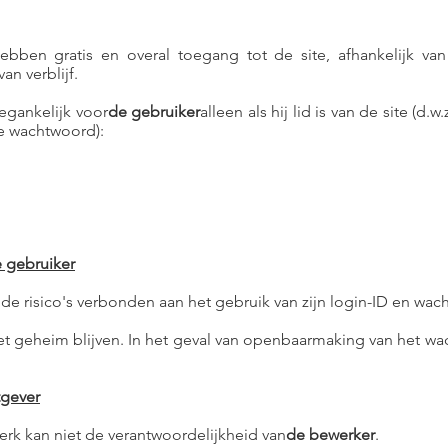
bben gratis en overal toegang tot de site, afhankelijk van
n verblijf.
egankelijk voor
de gebruiker
alleen als hij lid is van de site (d.
ke wachtwoord):
e gebruiker
 de risico's verbonden aan het gebruik van zijn login-ID en wac
t geheim blijven. In het geval van openbaarmaking van het wa
tgever
werk kan niet de verantwoordelijkheid van
de bewerker
.