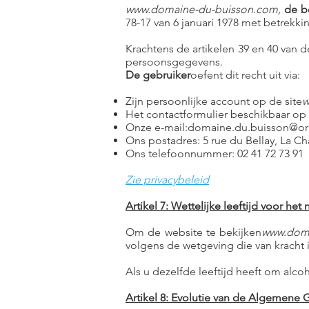
www.domaine-du-buisson.com,
de b
78-17 van 6 januari 1978 met betrekk
Krachtens de artikelen 39 en 40 van de
persoonsgegevens.
De gebruiker
oefent dit recht uit via:
Zijn persoonlijke account op de site
w
Het contactformulier beschikbaar op 
Onze e-mail:
domaine.du.buisson@or
Ons postadres: 5 rue du Bellay, La Ch
Ons telefoonnummer: 02 41 72 73 91
Zie privacybeleid
Artikel 7: Wettelijke leeftijd voor het
Om de website te bekijken
www.doma
volgens de wetgeving die van kracht is
Als u dezelfde leeftijd heeft om alcoh
Artikel 8: Evolutie van de Algemene