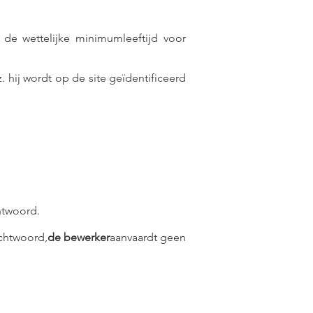
 de wettelijke minimumleeftijd voor
w.z. hij wordt op de site geïdentificeerd
htwoord.
chtwoord,
de bewerker
aanvaardt geen