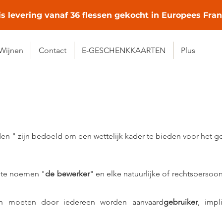
is levering vanaf 36 flessen gekocht in Europees Fran
Wijnen
Contact
E-GESCHENKKAARTEN
Plus
" zijn bedoeld om een wettelijk kader te bieden voor het gebr
a te noemen "
de bewerker
" en elke natuurlijke of rechtspersoon
n moeten door iedereen worden aanvaard
gebruiker
, impl