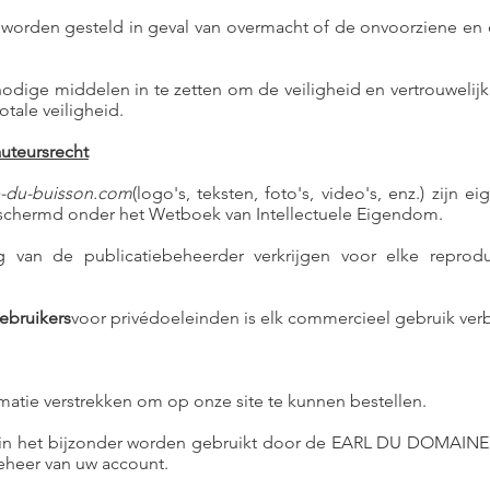
jk worden gesteld in geval van overmacht of de onvoorziene e
e nodige middelen in te zetten om de veiligheid en vertrouweli
otale veiligheid.
auteursrecht
-du-buisson.com
(logo's, teksten, foto's, video's, enz.) z
eschermd onder het Wetboek van Intellectuele Eigendom.
van de publicatiebeheerder verkrijgen voor elke reproduc
ebruikers
voor privédoeleinden is elk commercieel gebruik ver
matie verstrekken om op onze site te kunnen bestellen.
 in het bijzonder worden gebruikt door de EARL DU DOMAIN
beheer van uw account.