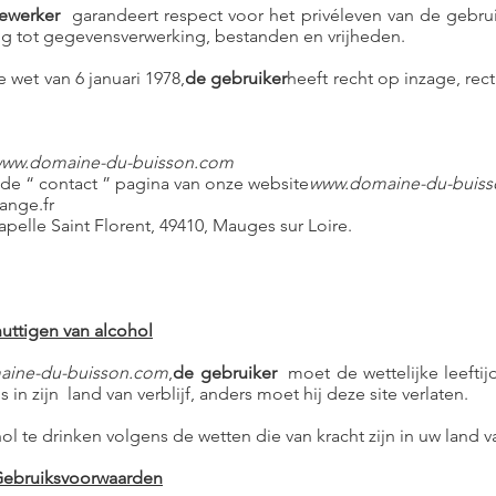
ewerker
garandeert respect voor het privéleven van de gebru
ing tot gegevensverwerking, bestanden en vrijheden.
 wet van 6 januari 1978,
de gebruiker
heeft recht op inzage, recti
ww.domaine-du-buisson.com
de “ contact ” pagina van onze website
www.domaine-du-buis
ange.fr
apelle Saint Florent, 49410, Mauges sur Loire.
 nuttigen van alcohol
ine-du-buisson.com
,
de gebruiker
moet de wettelijke leefti
 in zijn land van verblijf, anders moet hij deze site verlaten.
ol te drinken volgens de wetten die van kracht zijn in uw land v
 Gebruiksvoorwaarden