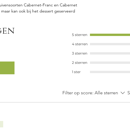
ruivensoorten Cabernet-Franc en Cabernet
n, maar kan ook bij het dessert geserveerd
gen
5 sterren
4 sterren
3 sterren
2 sterren
1 ster
Filter op score:
Alle sterren
S