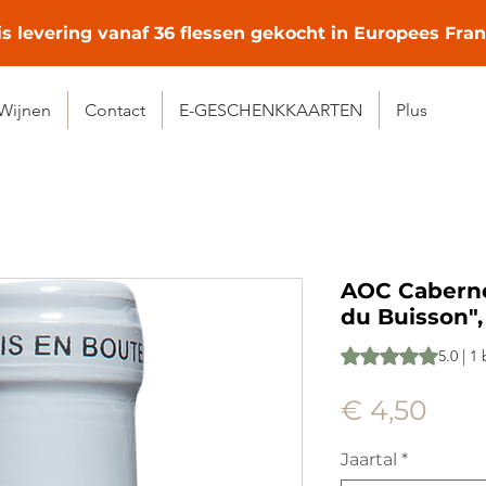
is levering vanaf 36 flessen gekocht in Europees Fran
Wijnen
Contact
E-GESCHENKKAARTEN
Plus
AOC Caberne
du Buisson"
Waardering is 5.0 o
5.0 | 1
Prijs
€ 4,50
Jaartal
*