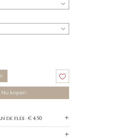
n
Nu kopen
 de fles : € 4.50