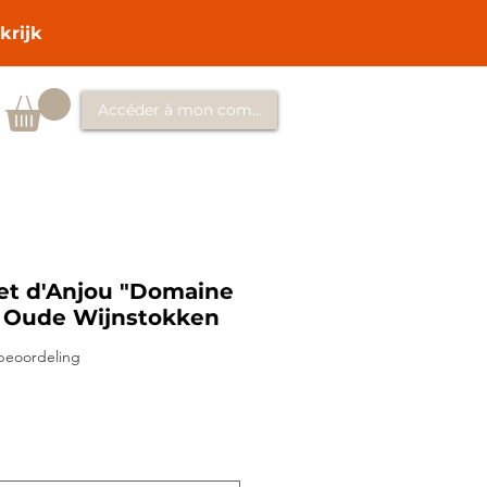
krijk
Accéder à mon compte
t d'Anjou "Domaine
, Oude Wijnstokken
p vijf sterren op basis van 1 beoordeling
 beoordeling