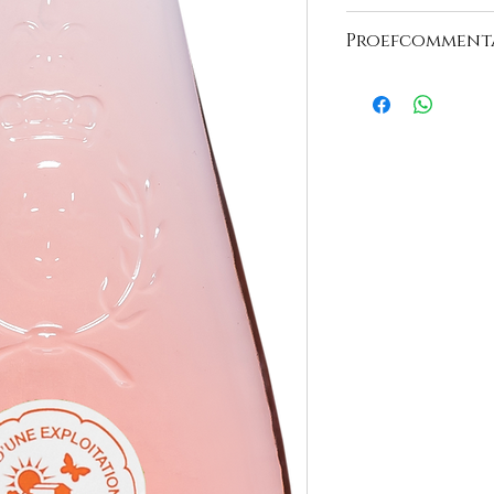
https://www.domaine
Proefcomment
"Een kruisbessenjurk
een mooie intensiteit
wijn biedt een heerli
wijngaarden en wild 
brengt een echte aro
zoetheid waarmee het
geconfronteerd, bren
met zich mee. De wij
je aperitieven begele