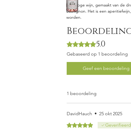
Halfdroge wijn, gemaakt van de d
Sauvignon. Het is een aperitiefwij
worden.
Beoordelin
5.0
Beoordeeld met 5 uit 5 sterren.
Gebaseerd op 1 beoordeling
Geef een beoordeling
1 beoordeling
DavidHauch
•
25 okt 2025
Beoordeeld met 5 uit 5 sterren.
Geverifieerd