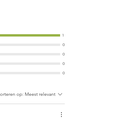
1
0
0
0
0
orteren op:
Meest relevant