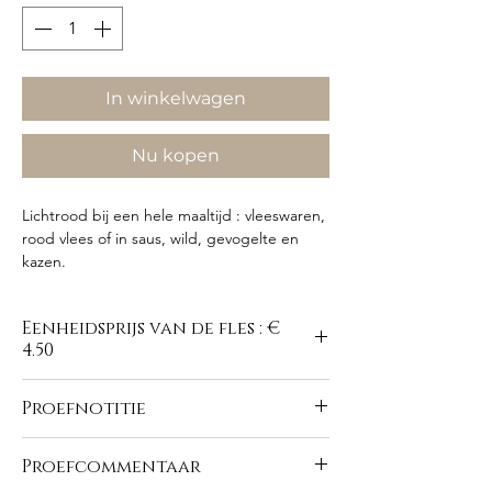
In winkelwagen
Nu kopen
Lichtrood bij een hele maaltijd : vleeswaren,
rood vlees of in saus, wild, gevogelte en
kazen.
Eenheidsprijs van de fles : €
4.50
Proefnotitie
https://www.domaine-du-
Proefcommentaar
buisson.com/nl/vins-rouges