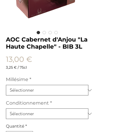
AOC Cabernet d'Anjou "La
Haute Chapelle" - BIB 3L
Prix
13,00 €
3,25 €
/
75cl
3,25 €
pour
Millésime
*
75
Centilitres
Conditionnement
*
Quantité
*