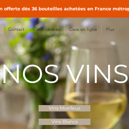
n offerte dès 36 bouteilles achetées en France métro
Contact
Carte cadeau
Cave en ligne
Plus
NOS VINS
Vins Moelleux
Vins Blancs