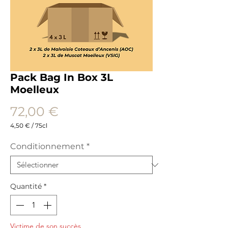
Pack Bag In Box 3L
Moelleux
Prix
72,00 €
4,50 €
/
75cl
4,50 €
pour
Conditionnement
*
75
Centilitres
Quantité
*
Victime de son succès