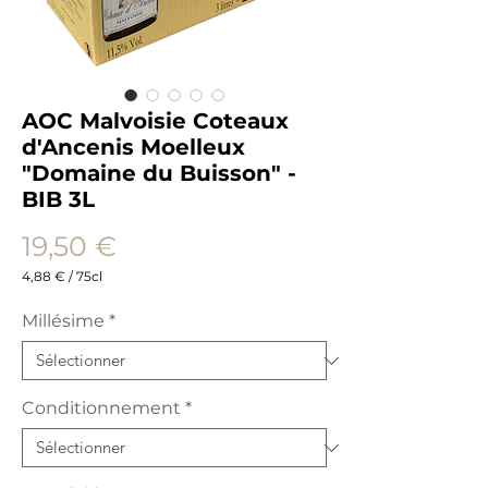
AOC Malvoisie Coteaux
d'Ancenis Moelleux
"Domaine du Buisson" -
BIB 3L
Prix
19,50 €
4,88 €
/
75cl
4,88 €
pour
Millésime
*
75
Centilitres
Conditionnement
*