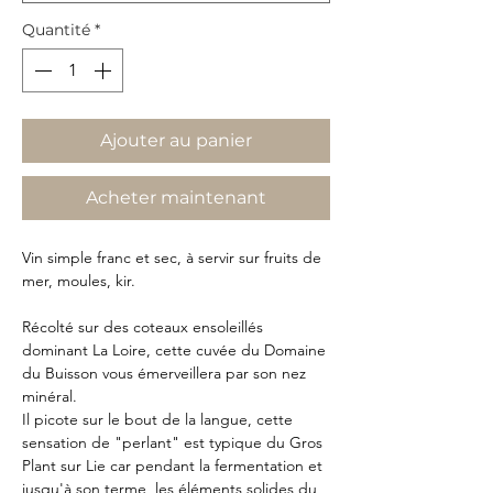
Quantité
*
Ajouter au panier
Acheter maintenant
Vin simple franc et sec, à servir sur fruits de
mer, moules, kir.
Récolté sur des coteaux ensoleillés
dominant La Loire, cette cuvée du Domaine
du Buisson vous émerveillera par son nez
minéral.
Il picote sur le bout de la langue, cette
sensation de "perlant" est typique du Gros
Plant sur Lie car pendant la fermentation et
jusqu'à son terme, les éléments solides du