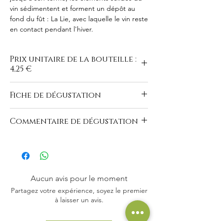
vin sédimentent et forment un dépôt au
fond du fût : La Lie, avec laquelle le vin reste
en contact pendant l'hiver.
Prix unitaire de la bouteille :
4,25 €
Fiche de dégustation
https://www.domaine-du-buisson.com/vins-
Commentaire de dégustation
blancs
"Robe translucide brillante, reflets argent.
Nez plaisant dévoilant agrumes et fines
notes végétales. Bouche légère d'une
grande souplesse reprenant les arômes du
Aucun avis pour le moment
nez. On apprécie la justesse et la netteté
Partagez votre expérience, soyez le premier
de ce vin d'année chaude. A apprécier bien
à laisser un avis.
frais."