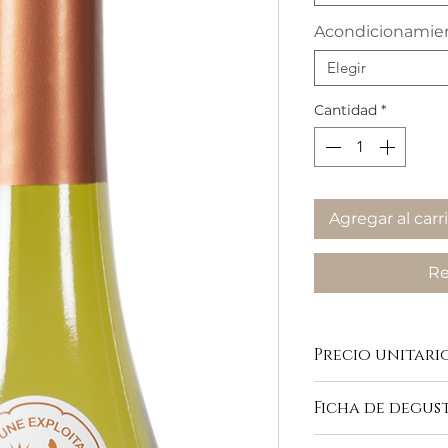
Acondicionamie
Elegir
Cantidad
*
Agregar al carr
Re
Precio unitario 
Ficha de degus
https://www.domaine