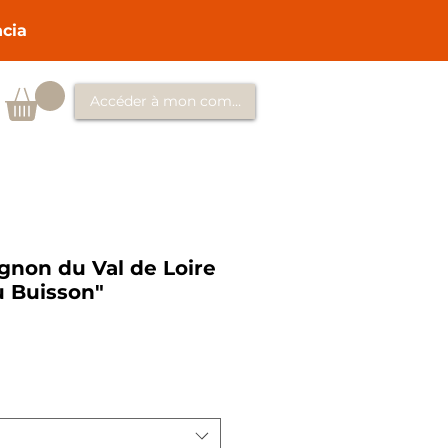
ncia
Accéder à mon compte
gnon du Val de Loire
 Buisson"
io