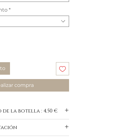
nto
*
ito
alizar compra
de la botella : 4,50 €
tación
-du-buisson.com/es/vins-blancs