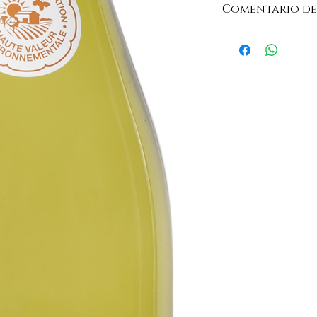
Comentario de
"Hermoso vestido amar
discretos. Nariz agra
toque floral. Mismo 
carnoso, fresco, equi
aperitivo o un queso.