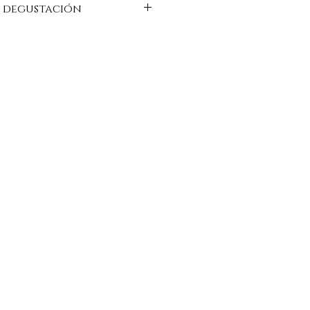
 degustación
illo claro, reflejos ámbar
dable con notas de uva fresca,
registro en boca que se muestra
librado. Un vino agradable para el
"