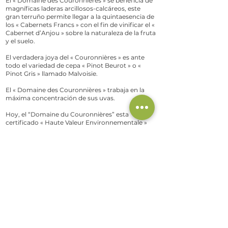
El « Domaine des Couronnières » se beneficia de
magníficas laderas arcillosos-calcáreos, este
gran terruño permite llegar a la quintaesencia de
los « Cabernets Francs » con el fin de vinificar el «
Cabernet d’Anjou » sobre la naturaleza de la fruta
y el suelo.
El verdadera joya del « Couronnières » es ante
todo el variedad de cepa « Pinot Beurot » o «
Pinot Gris » llamado Malvoisie.
El « Domaine des Couronnières » trabaja en la
máxima concentración de sus uvas.
Hoy, el “Domaine du Couronnières” esta
certificado « Haute Valeur Environnementale »
(¿ Qué es la certificación « Haute Valeur
Environnementale » ?)
Condiciones generales de venta
Términos de servicio
Notas legales
política de confidencialidad