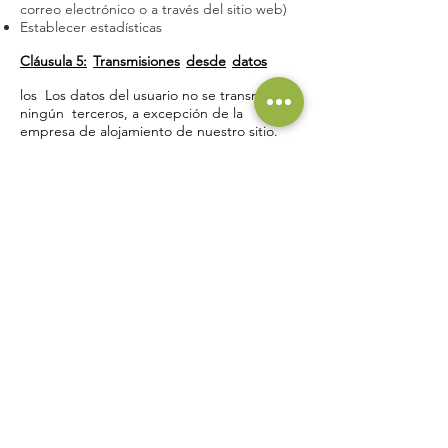
correo electrónico o a través del sitio web)
Establecer estadísticas
Cláusula 5:
Transmisiones
desde
datos
los
Los datos del usuario no se transmiten a
ningún
terceros, a excepción de la
empresa de alojamiento de nuestro sitio.
Sección 6
: Duración de la retención de
datos
Los datos del usuario se conservan durante
13 meses después de la aceptación del uso
de estos datos.
Sección 7
: Datos bancarios
Nuestro sitio no tiene acceso a los datos
bancarios del usuario, son subcontratados
por nuestro socio de pago con tarjeta de
crédito y Paypal.
Sección 8
: Quejas
Para todas las quejas, por favor regrese a