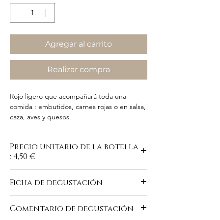
Agregar al carrito
Realizar compra
Rojo ligero que acompañará toda una
comida : embutidos, carnes rojas o en salsa,
caza, aves y quesos.
Precio unitario de la botella
: 4,50 €
Ficha de degustación
https://www.domaine-du-
Comentario de degustación
buisson.com/es/vins-rouges