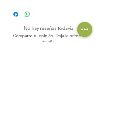
"Hermoso vestido de un rojo brillante con
aspecto joven. Nariz muy agradable que
combina los pequeños frutos rojos con un
tono picante. Mismo registro fresco y
No hay reseñas todavía
crujiente en boca que muestra además una
Comparte tu opinión. Deja la primera
agradable intensidad. Un vino de placer
reseña.
donde la fruta evoluciona con total
libertad."
Dejar una reseña
Nouveau