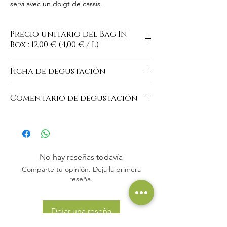
servi avec un doigt de cassis.
Precio unitario del Bag In
Box : 12,00 € (4,00 € / L)
Ficha de degustación
https://www.domaine-du-
Comentario de degustación
buisson.com/es/vins-blancs
"Hermoso vestido amarillo claro, reflejos
ámbar discretos. Nariz agradable con notas
de uva fresca, toque floral. Mismo registro
en boca que se muestra carnoso, fresco,
No hay reseñas todavía
equilibrado. Un vino agradable para el
Comparte tu opinión. Deja la primera
aperitivo o un queso."
reseña.
Dejar una reseña