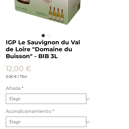
IGP Le Sauvignon du Val
de Loire "Domaine du
Buisson" - BIB 3L
Precio
12,00 €
3,00 €
/
75cl
3,00 €
por
Añada
*
75
Centilitros
Acondicionamiento
*