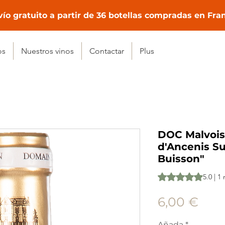
ío gratuito a partir de 36 botellas compradas en Fra
os
Nuestros vinos
Contactar
Plus
DOC Malvois
d'Ancenis S
Buisson"
Según 1 reseña, la 
5.0 | 1
Prec
6,00 €
Añada
*