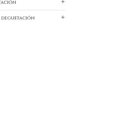
tación
-du-buisson.com/es/vins-moelleux
 degustación
so color amarillo pálido con reflejos
bre una nariz delicada que
 las flores blancas melosas con los
as confitadas (melón). La boca al
dulzura, ternura, equilibrio sobre
 aromas afrutados (melocotón, yuzu)
inal delicadamente salino y
oteaux d'Ancenis Malvoisie."