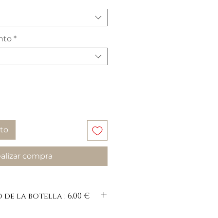
nto
*
ito
alizar compra
de la botella : 6,00 €