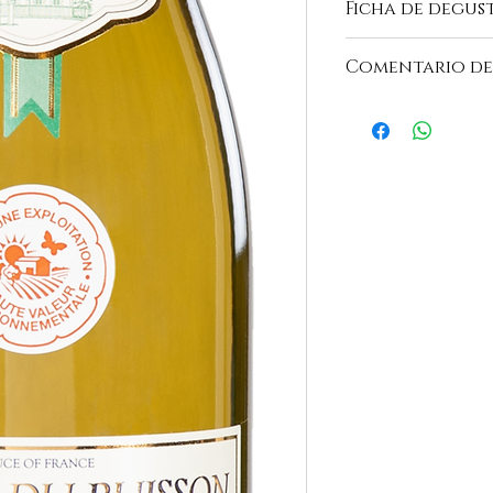
Ficha de degus
https://www.domaine
Comentario de
"El brillante y lumino
plateados se abre so
combina los olores de
de los cítricos y frut
ataque franco ofrece 
la frescura, así como
que persisten en un f
gourmand, hermoso C