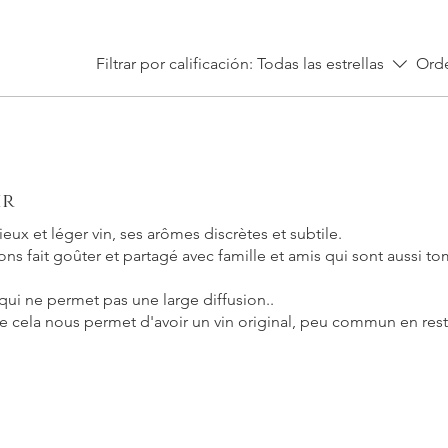
Filtrar por calificación:
Todas las estrellas
Orde
ir
ux et léger vin, ses arômes discrètes et subtile.
s fait goûter et partagé avec famille et amis qui sont aussi t
qui ne permet pas une large diffusion..
ue cela nous permet d'avoir un vin original, peu commun en res
gale et nous vous en remercions..