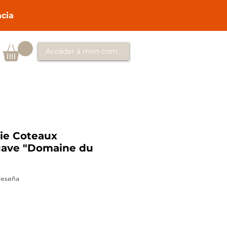
ncia
Accéder à mon compte
ie Coteaux
uave "Domaine du
calificación es de 5.0 de 5 estrellas
 reseña
io