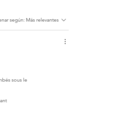
nar según:
Más relevantes
ombés sous le
tant