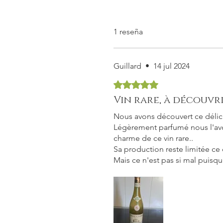
1 reseña
Guillard
•
14 jul 2024
Obtuvo 5 de 5 estrellas.
Vin rare, à découvr
Nous avons découvert ce délicie
Légèrement parfumé nous l'avon
charme de ce vin rare..
Sa production reste limitée ce 
Mais ce n'est pas si mal puisq
abordable..
Le domaine du buisson nous ré