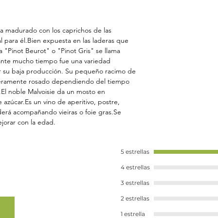
 ha madurado con los caprichos de las
l para él.Bien expuesta en las laderas que
a "Pinot Beurot" o "Pinot Gris" se llama
nte mucho tiempo fue una variedad
or su baja producción. Su pequeño racimo de
geramente rosado dependiendo del tiempo
El noble Malvoisie da un mosto en
azúcar.Es un vino de aperitivo, postre,
nderá acompañando vieiras o foie gras.Se
jorar con la edad.
5 estrellas
4 estrellas
3 estrellas
2 estrellas
1 estrella