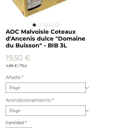
AOC Malvoisie Coteaux
d'Ancenis dulce "Domaine
du Buisson" - BIB 3L
Precio
19,50 €
4,88 €
/
75cl
4,88 €
por
Añada
*
75
Centilitros
Acondicionamiento
*
Cantidad
*