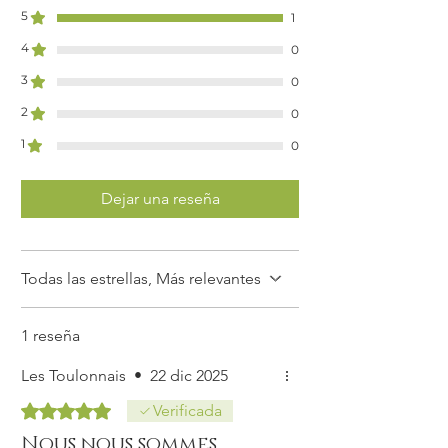
5
1
4
0
3
0
2
0
1
0
Dejar una reseña
Todas las estrellas, Más relevantes
1 reseña
Les Toulonnais
•
22 dic 2025
Obtuvo 5 de 5 estrellas.
Verificada
Nous nous sommes