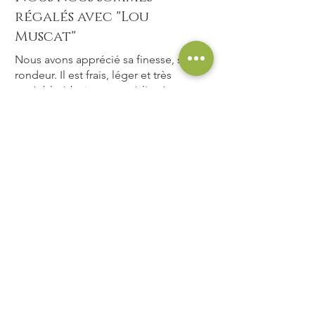
régalés avec "Lou
Muscat"
Nous avons apprécié sa finesse, sa
rondeur. Il est frais, léger et très
agréable à boire autant à l'apéro
qu'en accompagnement de foie
gras ou desserts ; Bravo !
¿Te resultó útil?
Sí (1)
Propietario de la tienda
•
06 ene
Merci pour votre retour sur notre
Muscat moelleux ! Au plaisir de
vous livrer de nouveau 😊
Nouveau