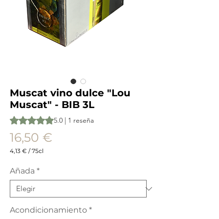
Muscat vino dulce "Lou
Muscat" - BIB 3L
Según 1 reseña, la calificación es de 5.0 de 5 estrellas
5.0 | 1 reseña
Precio
16,50 €
4,13 €
/
75cl
4,13 €
por
Añada
*
75
Centilitros
Acondicionamiento
*