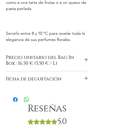
como a una tarta de frutas o a un queso de
pasta perlada.
Servirlo entre 8 y 10 °C para revelar toda la
elegancia de sus perfumes florales.
Precio unitario del Bag In
Box : 16,50 € (5,50 € / L)
Ficha de degustación
https://www.domaine-du-
buisson.com/es/vins-moelleux
Reseñas
5.0
Obtuvo 5 de 5 estrellas.