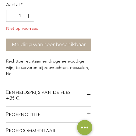
Aantal
*
Niet op voorraad
Melding wanneer beschikbaar
Rechttoe rechtaan en droge eenvoudige
wijn, te serveren bij zeevruchten, mosselen,
kir.
Eenheidsprijs van de fles :
4.25 €
Proefnotitie
https://www.domaine-du-
Proefcommentaar
buisson.com/nl/vins-blancs