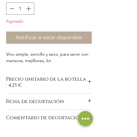
Agotado
Notificar al estar disponible
Vino simple, sencillo y seco, para servir con
mariscos, mejillones, kir.
Precio unitario de la botella
: 4,25 €
Ficha de degustación
https://www.domaine-du-
Comentario de degustación
buisson.com/es/vins-blancs
"Vestido translúcido brillante, reflejos
plateados. Nariz agradable que revela