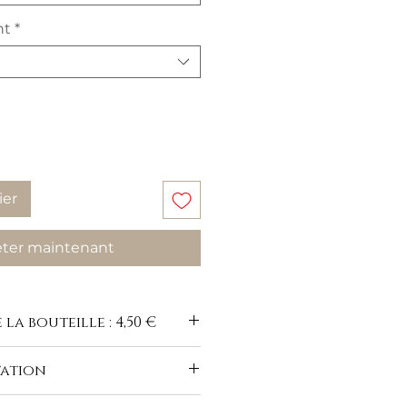
nt
*
ier
ter maintenant
 la bouteille : 4,50 €
tation
-du-buisson.com/vins-blancs