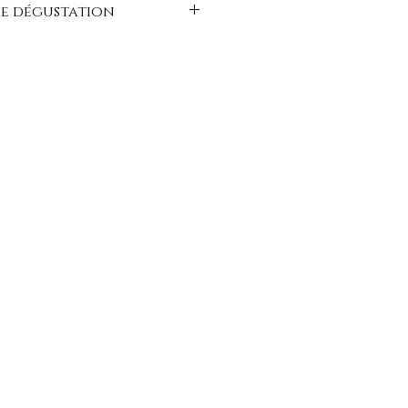
e dégustation
e. Nez de fruits blancs évoquant
En bouche un style léger sur le
isant. Un vin facile, convivial, à ouvrir