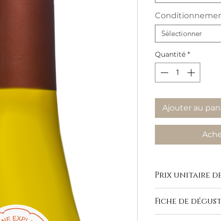
Conditionneme
Sélectionner
Quantité
*
Ajouter au pan
Ache
Prix unitaire de
Fiche de dégus
https://www.domaine