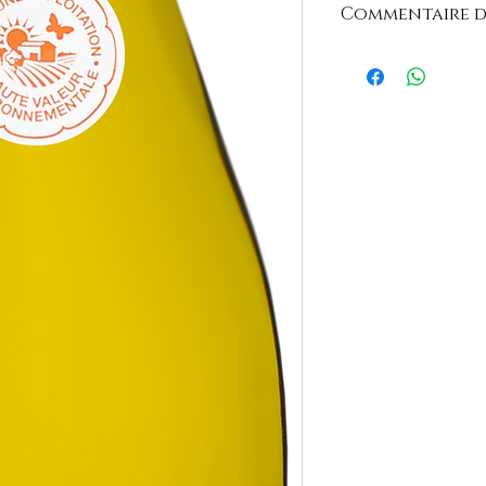
Commentaire d
"Belle robe jaune pâl
notamment la poire. 
fruit, à l'équilibre pla
sur une friture."