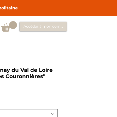
politaine
Accéder à mon compte
nay du Val de Loire
s Couronnières"