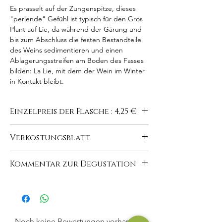
Es prasselt auf der Zungenspitze, dieses
"perlende" Gefühl ist typisch für den Gros
Plant auf Lie, da während der Gärung und
bis zum Abschluss die festen Bestandteile
des Weins sedimentieren und einen
Ablagerungsstreifen am Boden des Fasses
bilden: La Lie, mit dem der Wein im Winter
in Kontakt bleibt.
Einzelpreis der Flasche : 4,25 €
Verkostungsblatt
https://www.domaine-du-
Kommentar zur Degustation
buisson.com/de/vins-blancs
"Glänzendes, durchscheinendes Kleid mit
silbernen Reflexen. Angenehme Nase, die
Zitrusfrüchte und feine pflanzliche Noten
enthüllt. Leichter, sehr geschmeidiger
Noch keine Bewertungen vorhanden