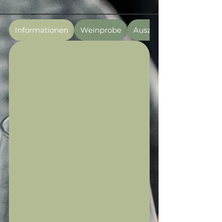
Informationen
Weinprobe
Auszeichnungen