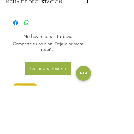
Ficha de degustación
https://www.domaine-du-
buisson.com/es/vins-blancs
No hay reseñas todavía
Comparte tu opinión. Deja la primera
reseña.
Dejar una reseña
Nouveau