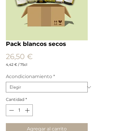
Pack blancos secos
Precio
26,50 €
4,42 €
/
75cl
4,42 €
por
Acondicionamiento
*
75
Centilitros
Cantidad
*
Agregar al carrito