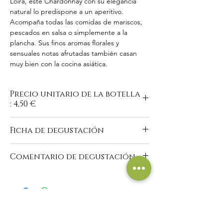
Loira, este Chardonnay con su elegancia
natural lo predispone a un aperitivo.
Acompaña todas las comidas de mariscos,
pescados en salsa o simplemente a la
plancha. Sus finos aromas florales y
sensuales notas afrutadas también casan
muy bien con la cocina asiática.
Precio unitario de la botella
: 4,50 €
Ficha de degustación
https://www.domaine-du-
Comentario de degustación
buisson.com/es/vins-blancs
"Bonito color amarillo pálido. Nariz de frutas
blancas, destacando la pera. En boca, un
ligero estilo frutal, con un agradable
equilibrio. Un vino fácil, amable, para abrir
No hay reseñas todavía
con frituras".