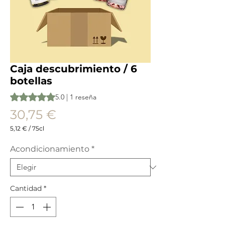
Caja descubrimiento / 6
botellas
Según 1 reseña, la calificación es de 5.0 de 5 estrellas
5.0 | 1 reseña
Precio
30,75 €
5,12 €
/
75cl
5,12 €
por
Acondicionamiento
*
75
Centilitros
Cantidad
*