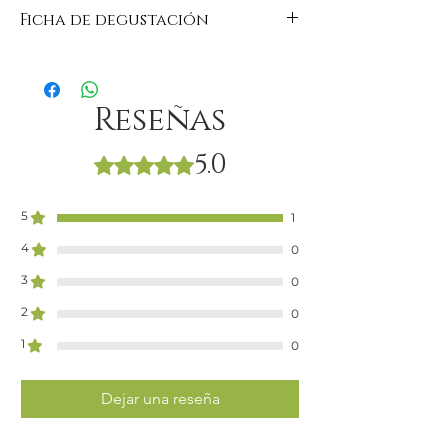
Ficha de degustación
https://www.domaine-du-
buisson.com/es/nos-vins
Reseñas
5.0
Obtuvo 5 de 5 estrellas.
5
1
4
0
3
0
2
0
1
0
Dejar una reseña